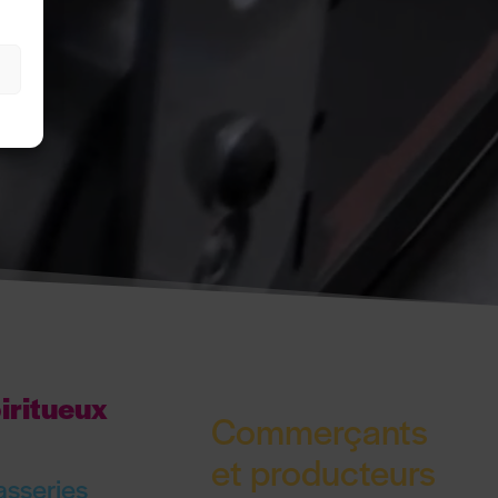
s
iritueux
Commerçants
et producteurs
asseries