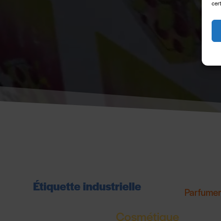
cert
Étiquette industrielle
Parfumer
Cosmétique