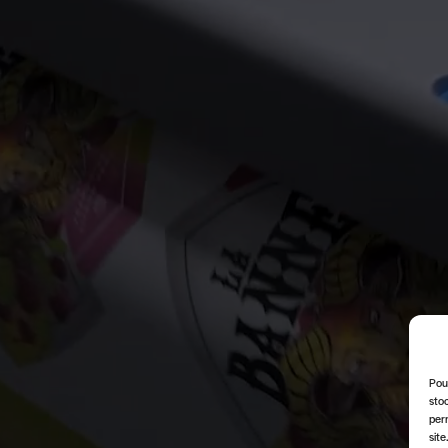
Pour
stoc
per
site