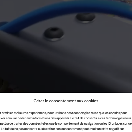
Gérer le consentement aux cookies
 offrir les meilleures expériences, nous utilisons des technologies telles que les cookies pour
ker et/ou accéder aux informations des appareils. Le fait de consentir à ces technologies nous
mettra de traiter des données telles que le comportement de navigation ou les ID uniques sur ce
. Le fait de ne pas consentir ou de retirer son consentement peut avoir un effet négatif sur